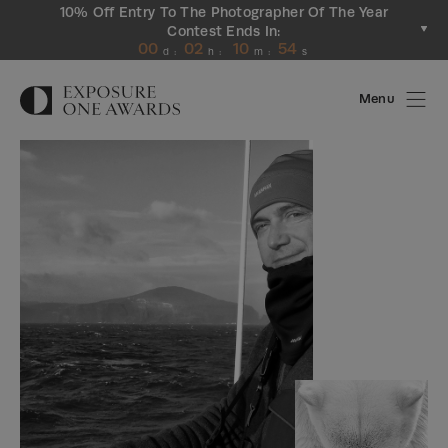
10% Off Entry To The Photographer Of The Year
Contest Ends In:
00
02
10
54
d
:
h
:
m
:
s
Menu